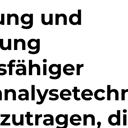
lung und
ung
sfähiger
analysetech
zutragen, d