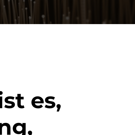
st es,
ng,