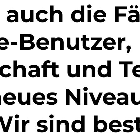
s auch die F
e-Benutzer,
chaft und T
neues Nivea
ir sind best