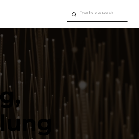
g,
klung