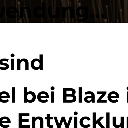
endung...
sind
l bei Blaze i
e Entwicklu