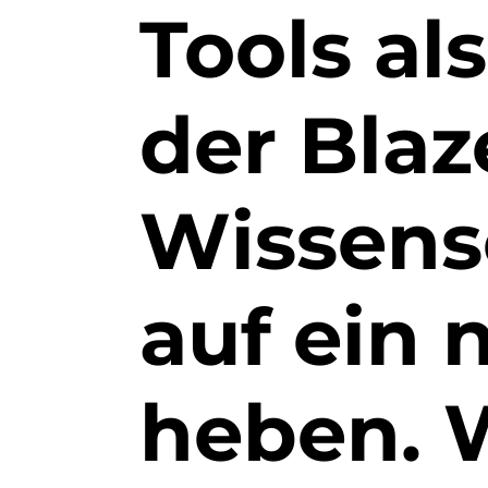
Tools al
der Blaz
Wissens
auf ein 
heben. W