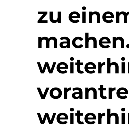
zu einem
machen.
weiterh
vorantre
weiterh