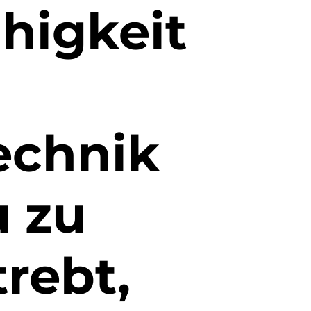
ähigkeit
echnik
u zu
rebt,