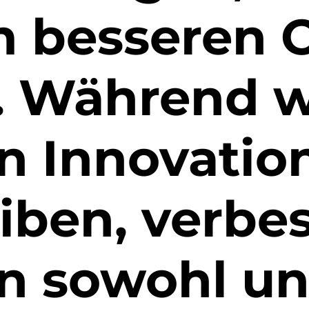
 besseren O
 Während w
in Innovatio
iben, verbe
in sowohl un