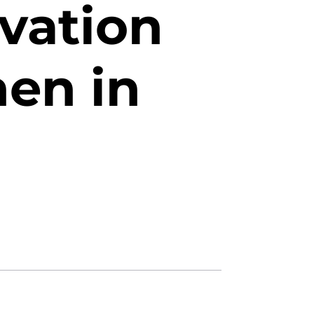
vation
nen in