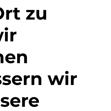
rt zu
ir
nen
ssern wir
sere