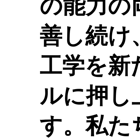
の能力の
善し続け
工学を新
ルに押し
す。私た