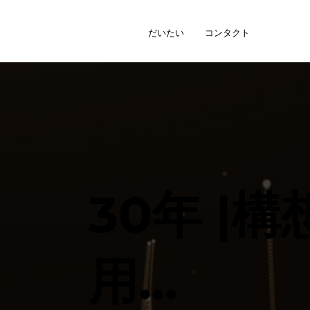
だいたい
コンタクト
30年 |
用...