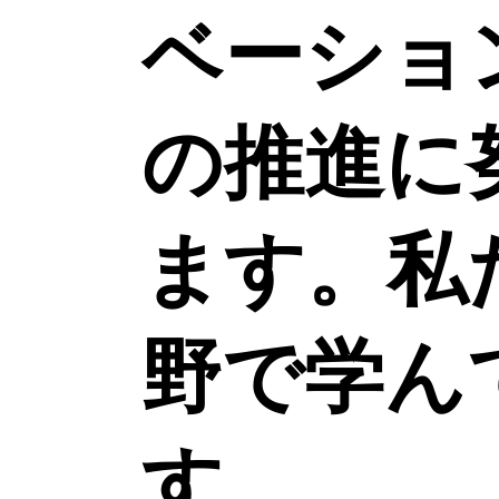
ベーショ
の推進に
ます。私
野で学ん
す。