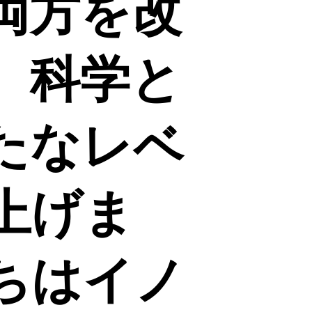
両方を改
、科学と
たなレベ
上げま
ちはイノ