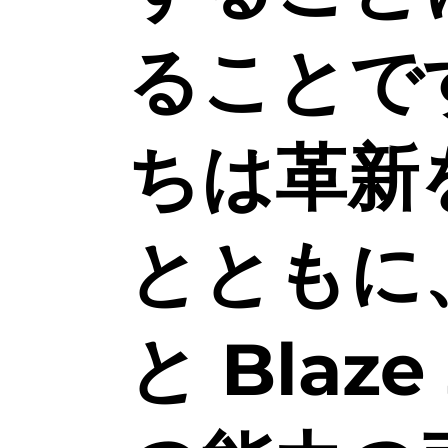
ることで
ちは革新
とともに
と Blaz