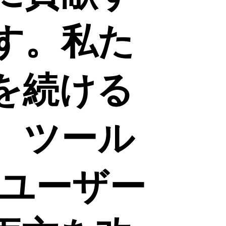
す。私た
を続ける
、ツール
e ユーザー