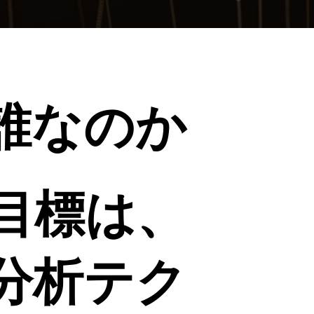
誰なのか
の目標は、
分析テク