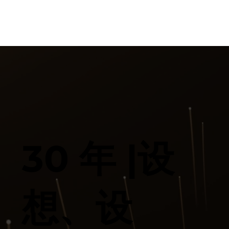
30 年 |设
想、设