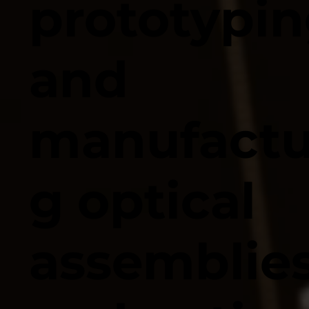
prototypin
and
manufactu
g optical
assemblie