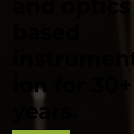
and optics
based
instrumen
ion for 30+
years.