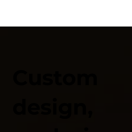
Custom
design,