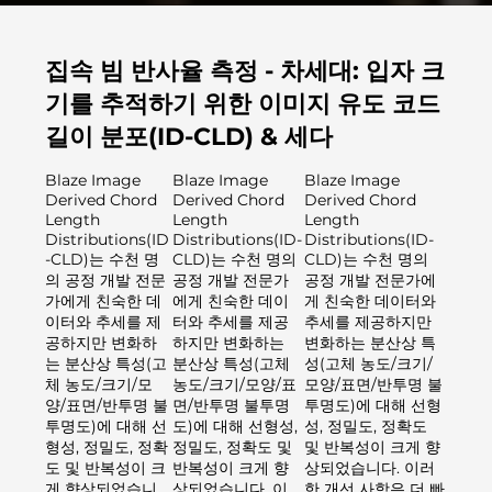
집속 빔 반사율 측정 - 차세대: 입자 크
기를 추적하기 위한 이미지 유도 코드
길이 분포(ID-CLD) & 세다
Blaze Image
Blaze Image
Blaze Image
Derived Chord
Derived Chord
Derived Chord
Length
Length
Length
Distributions(ID
Distributions(ID-
Distributions(ID-
-CLD)는 수천 명
CLD)는 수천 명의
CLD)는 수천 명의
의 공정 개발 전문
공정 개발 전문가
공정 개발 전문가에
가에게 친숙한 데
에게 친숙한 데이
게 친숙한 데이터와
이터와 추세를 제
터와 추세를 제공
추세를 제공하지만
공하지만 변화하
하지만 변화하는
변화하는 분산상 특
는 분산상 특성(고
분산상 특성(고체
성(고체 농도/크기/
체 농도/크기/모
농도/크기/모양/표
모양/표면/반투명 불
양/표면/반투명 불
면/반투명 불투명
투명도)에 대해 선형
투명도)에 대해 선
도)에 대해 선형성,
성, 정밀도, 정확도
형성, 정밀도, 정확
정밀도, 정확도 및
및 반복성이 크게 향
도 및 반복성이 크
반복성이 크게 향
상되었습니다. 이러
게 향상되었습니
상되었습니다. 이
한 개선 사항은 더 빠