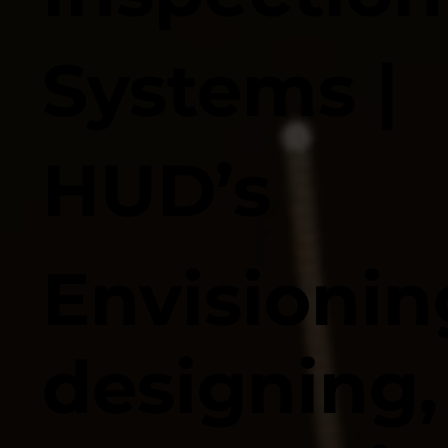
Systems |
HUD’s
Envisionin
designing,