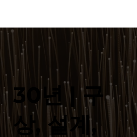
30년 | 구
상, 설계,