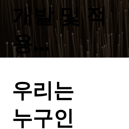
개발 및 적
용...
우리는
누구인