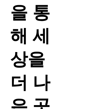
을 통
해 세
상을
더 나
은 곳