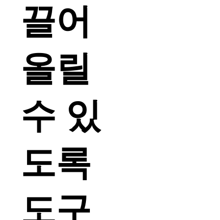
끌어
올릴
수 있
도록
도구