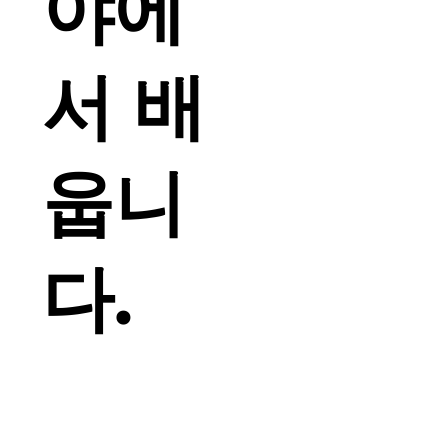
야에
서 배
웁니
다.