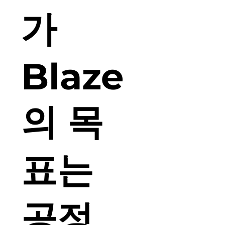
가
Blaze
의 목
표는
공정