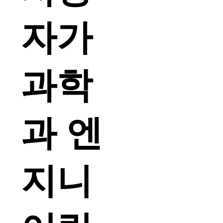
자가
과학
과 엔
지니