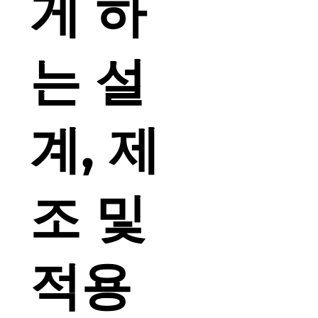
게 하
는 설
계, 제
조 및
적용