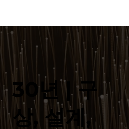
30년 | 구
상, 설계,