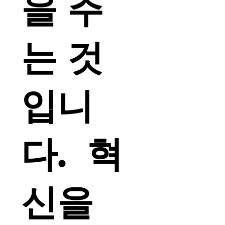
을 주
는 것
입니
다. 혁
신을