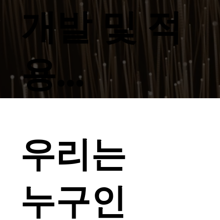
개발 및 적
용...
우리는
누구인